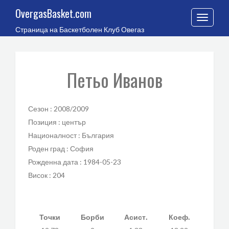
OvergasBasket.com
Toggle
Страница на Баскетболен Клуб Овегаз
navigation
Петьо Иванов
Сезон : 2008/2009
Позиция : център
Националност : България
Роден град : София
Рожденна дата : 1984-05-23
Висок : 204
Точки
Борби
Асист.
Коеф.