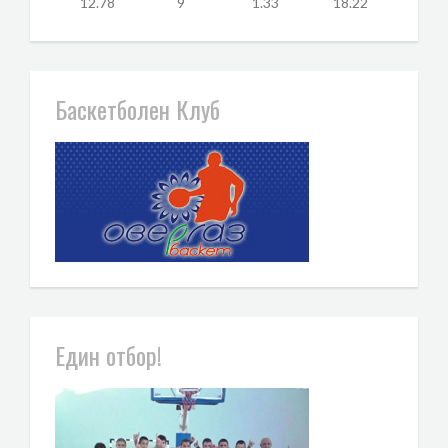
12.78
9
1.33
18.22
Баскетболен Клуб
Един отбор!