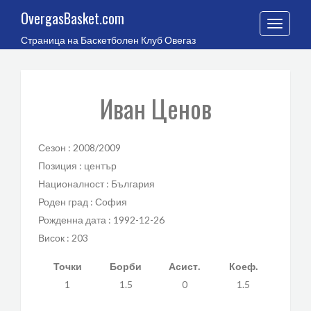
OvergasBasket.com
Toggle
Страница на Баскетболен Клуб Овегаз
navigation
Иван Ценов
Сезон : 2008/2009
Позиция : център
Националност : България
Роден град : София
Рожденна дата : 1992-12-26
Висок : 203
Точки
Борби
Асист.
Коеф.
1
1.5
0
1.5