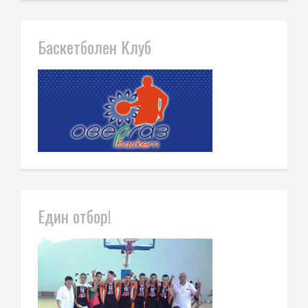
Баскетболен Клуб
Един отбор!